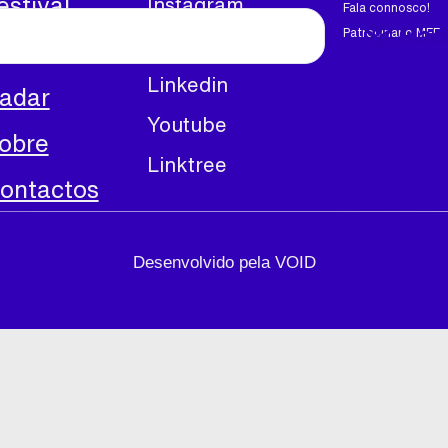
estival
Instagram
Fala connosco!
Rad
Patrocinar o MFF
Facebook
cademia
Linkedin
adar
Youtube
obre
Linktree
ontactos
Desenvolvido pela VOID