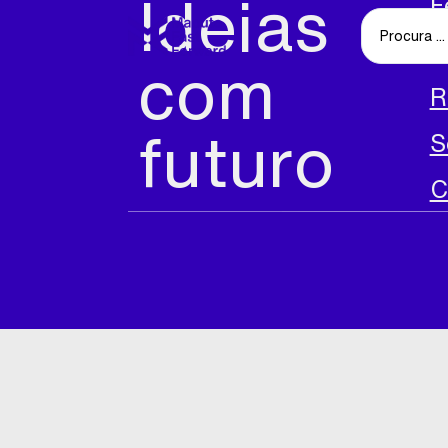
Ideias
F
A
com
R
futuro
S
C