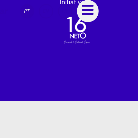
Initiative of:
ar
PT
EN
FR