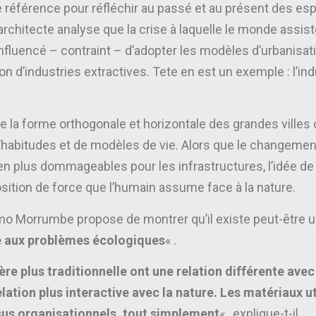
 de référence pour réfléchir au passé et au présent des e
’architecte analyse que la crise à laquelle le monde assist
é influencé – contraint – d’adopter les modèles d’urbanisa
ation d’industries extractives. Tete en est un exemple : l’in
erve la forme orthogonale et horizontale des grandes vi
 d’habitudes et de modèles de vie. Alors que le changemen
 plus dommageables pour les infrastructures, l’idée de b
osition de force que l’humain assume face à la nature.
o Morrumbe propose de montrer qu’il existe peut-être un
ée aux problèmes écologiques
« .
ère plus traditionnelle ont une relation différente ave
tion plus interactive avec la nature. Les matériaux utili
essus organisationnels, tout simplement
« , explique-t-il.