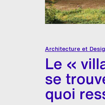
Architecture et Desi
Le « vill
se trouv
quoi res