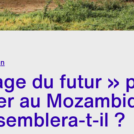
gn
age du futur » 
er au Mozambiq
semblera-t-il ?