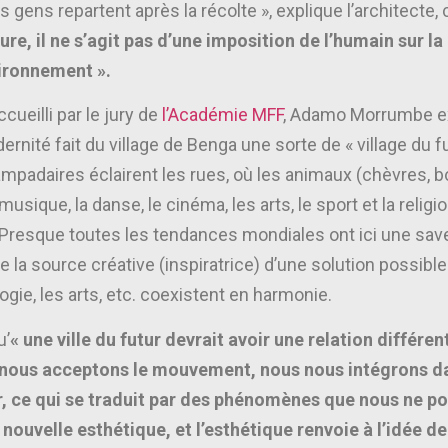
es gens repartent après la récolte », explique l’architecte,
ure, il ne s’agit pas d’une imposition de l’humain sur l
vironnement ».
ueilli par le jury de
l’Académie MFF
, Adamo Morrumbe ex
ernité fait du village de Benga une sorte de « village du fu
s lampadaires éclairent les rues, où les animaux (chèvres, 
musique, la danse, le cinéma, les arts, le sport et la reli
 Presque toutes les tendances mondiales ont ici une save
e la source créative (inspiratrice) d’une solution possible 
ogie, les arts, etc. coexistent en harmonie.
u’
« une ville du futur devrait avoir une relation différe
ù nous acceptons le mouvement, nous nous intégrons d
r, ce qui se traduit par des phénomènes que nous ne p
nouvelle esthétique, et l’esthétique renvoie à l’idée de