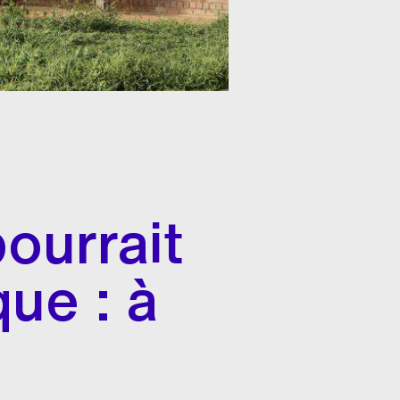
pourrait
ue : à