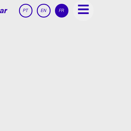
ar
PT
EN
FR