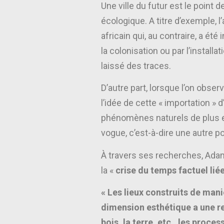
Une ville du futur est le point
écologique. A titre d’exemple, l
africain qui, au contraire, a ét
la colonisation ou par l’install
laissé des traces.
D’autre part, lorsque l’on obs
l’idée de cette « importation »
phénomènes naturels de plus en
vogue, c’est-à-dire une autre p
À travers ses recherches, Adam
la «
crise du temps factuel li
« Les lieux construits de mani
dimension esthétique a une rela
bois, la terre, etc., les proc