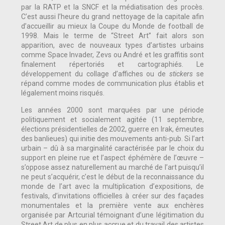
par la RATP et la SNCF et la médiatisation des procès.
C’est aussi l’heure du grand nettoyage de la capitale afin
d’accueillir au mieux la Coupe du Monde de football de
1998. Mais le terme de “Street Art” fait alors son
apparition, avec de nouveaux types d’artistes urbains
comme Space Invader, Zevs ou André et les graffitis sont
finalement répertoriés et cartographiés. Le
développement du collage d’affiches ou de
stickers
se
répand comme modes de communication plus établis et
légalement moins risqués.
Les années 2000 sont marquées par une période
politiquement et socialement agitée (11 septembre,
élections présidentielles de 2002, guerre en Irak, émeutes
des banlieues) qui initie des mouvements anti-pub. Si l’art
urbain – dû à sa marginalité caractérisée par le choix du
support en pleine rue et l’aspect éphémère de l’œuvre –
s’oppose assez naturellement au marché de l’art puisqu’il
ne peut s’acquérir, c’est le début de la reconnaissance du
monde de l’art avec la multiplication d’expositions, de
festivals, d’invitations officielles à créer sur des façades
monumentales et la première vente aux enchères
organisée par Artcurial témoignant d’une légitimation du
Street Art de plus en plus accrue et du travail des artistes