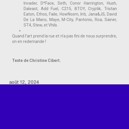
Invader, D*Face, Seth, Conor Harrington, Hush,
Daleast, Add Fuel, C215, BTOY, Cryptik, Tristan
Eaton, Ethos, Faile, HowNosm, Inti, Jana&JS, David
De La Mano, Maye, M-City, Pantonio, Roa, Sainer,
ST4, Stew, et Vhils.
Quand l’art prend la rue et n’a pas fini de nous surprendre,
on en redemande !
Texte de Christine Cibert.
août 12, 2024