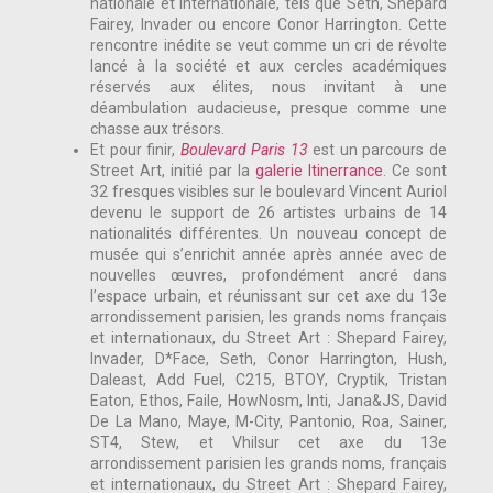
nationale et internationale, tels que Seth, Shepard
Fairey, Invader ou encore Conor Harrington. Cette
rencontre inédite se veut comme un cri de révolte
lancé à la société et aux cercles académiques
réservés aux élites, nous invitant à une
déambulation audacieuse, presque comme une
chasse aux trésors.
Et pour finir,
Boulevard Paris 13
est un parcours de
Street Art, initié par la
galerie Itinerrance
. Ce sont
32 fresques visibles sur le boulevard Vincent Auriol
devenu le support de 26 artistes urbains de 14
nationalités différentes. Un nouveau concept de
musée qui s’enrichit année après année avec de
nouvelles œuvres, profondément ancré dans
l’espace urbain, et réunissant sur cet axe du 13e
arrondissement parisien, les grands noms français
et internationaux, du Street Art : Shepard Fairey,
Invader, D*Face, Seth, Conor Harrington, Hush,
Daleast, Add Fuel, C215, BTOY, Cryptik, Tristan
Eaton, Ethos, Faile, HowNosm, Inti, Jana&JS, David
De La Mano, Maye, M-City, Pantonio, Roa, Sainer,
ST4, Stew, et Vhilsur cet axe du 13e
arrondissement parisien les grands noms, français
et internationaux, du Street Art : Shepard Fairey,