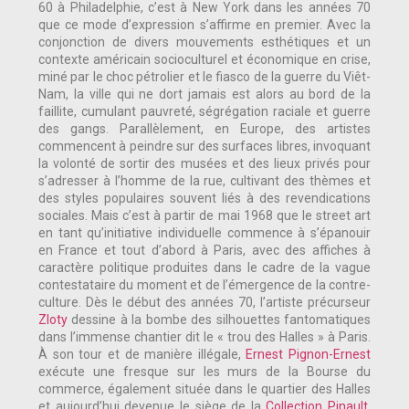
60 à Philadelphie, c’est à New York dans les années 70
que ce mode d’expression s’affirme en premier. Avec la
conjonction de divers mouvements esthétiques et un
contexte américain socioculturel et économique en crise,
miné par le choc pétrolier et le fiasco de la guerre du Viêt-
Nam, la ville qui ne dort jamais est alors au bord de la
faillite, cumulant pauvreté, ségrégation raciale et guerre
des gangs. Parallèlement, en Europe, des artistes
commencent à peindre sur des surfaces libres, invoquant
la volonté de sortir des musées et des lieux privés pour
s’adresser à l’homme de la rue, cultivant des thèmes et
des styles populaires souvent liés à des revendications
sociales. Mais c’est à partir de mai 1968 que le street art
en tant qu’initiative individuelle commence à s’épanouir
en France et tout d’abord à Paris, avec des affiches à
caractère politique produites dans le cadre de la vague
contestataire du moment et de l’émergence de la contre-
culture. Dès le début des années 70, l’artiste précurseur
Zloty
dessine à la bombe des silhouettes fantomatiques
dans l’immense chantier dit le « trou des Halles » à Paris.
À son tour et de manière illégale,
Ernest Pignon-Ernest
exécute une fresque sur les murs de la Bourse du
commerce, également située dans le quartier des Halles
et aujourd’hui devenue le siège de la
Collection Pinault
.