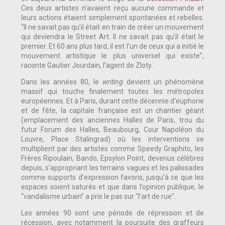
Ces deux artistes n’avaient reçu aucune commande et
leurs actions étaient simplement spontanées et rebelles.
“Il ne savait pas qu’il était en train de créer un mouvement
qui deviendra le Street Art. Il ne savait pas qu’il était le
premier. Et 60 ans plus tard, il est l’un de ceux qui a initié le
mouvement artistique le plus universel qui existe”,
raconte Gautier Jourdain, l’agent de Zloty.
Dans les années 80, le
writing
devient un phénomène
massif qui touche finalement toutes les métropoles
européennes. Et à Paris, durant cette décennie d’euphorie
et de fête, la capitale française est un chantier géant
(emplacement des anciennes Halles de Paris, trou du
futur Forum des Halles, Beaubourg, Cour Napoléon du
Louvre, Place Stalingrad) où les interventions se
multiplient par des artistes comme Speedy Graphito, les
Frères Ripoulain, Bando, Epsylon Point, devenus célèbres
depuis, s’appropriant les terrains vagues et les palissades
comme supports d’expression favoris, jusqu’à ce que les
espaces soient saturés et que dans l’opinion publique, le
“vandalisme urbain” a pris le pas sur “l’art de rue”.
Les années 90 sont une période de répression et de
récession, avec notamment la poursuite des graffeurs